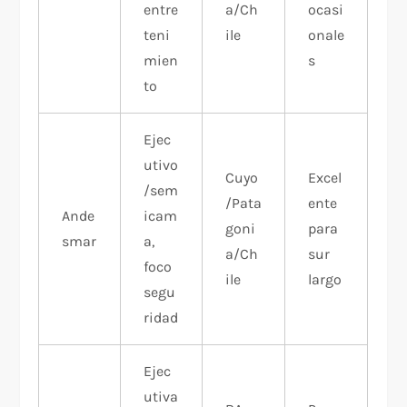
entre
a/Ch
ocasi
teni
ile
onale
mien
s​
to
Ejec
utivo
Cuyo
Excel
/sem
/Pata
ente
Ande
icam
goni
para
smar
a,
a/Ch
sur
foco
ile
largo​
segu
ridad
Ejec
utiva