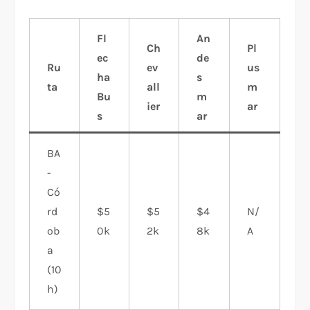
Fl
An
Ch
Pl
ec
de
Ru
ev
us
ha
s
ta
all
m
Bu
m
ier
ar
s
ar
BA
-
Có
rd
$5
$5
$4
N/
ob
0k
2k
8k
A
a
(10
h)