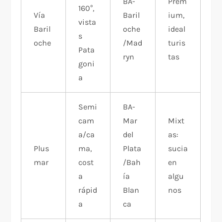
BA-
Prem
160°,
Vía
Baril
ium,
vista
Baril
oche
ideal
s
oche
/Mad
turis
Pata
ryn
tas​
goni
a
Semi
BA-
cam
Mar
Mixt
a/ca
del
as:
Plus
ma,
Plata
sucia
mar
cost
/Bah
en
a
ía
algu
rápid
Blan
nos
a
ca