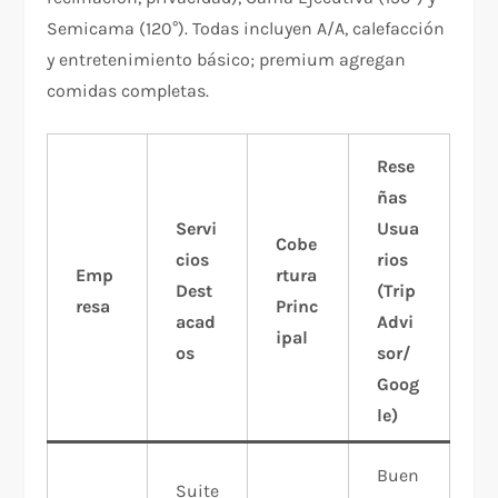
Semicama (120°). Todas incluyen A/A, calefacción
y entretenimiento básico; premium agregan
comidas completas.​
Rese
ñas
Servi
Usua
Cobe
cios
rios
Emp
rtura
Dest
(Trip
resa
Princ
acad
Advi
ipal
os
sor/
Goog
le)
Buen
Suite