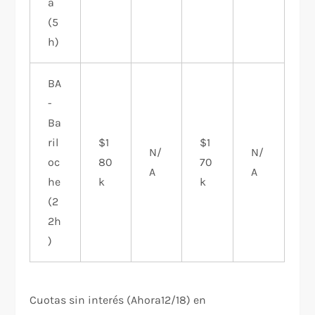
a
(5
h)
BA
-
Ba
ril
$1
$1
N/
N/
oc
80
70
A
A
he
k
k
(2
2h
)
Cuotas sin interés (Ahora12/18) en