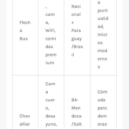
a
,
Naci
punt
cam
onal
ualid
Flech
a,
+
ad,
a
WiFi,
Para
micr
Bus
comi
guay
os
das
/Bras
mod
prem
il
erno
ium
s​
Cam
a
Cóm
cuer
BA-
oda
o,
Men
pero
Chev
desa
doza
dem
allier
yuno,
/Salt
oras