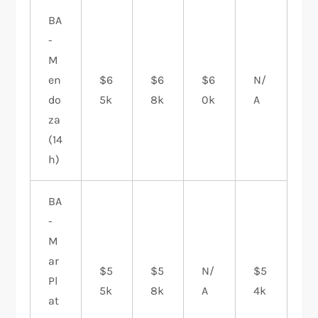
BA
-
M
en
$6
$6
$6
N/
do
5k
8k
0k
A
za
(14
h)
BA
-
M
ar
$5
$5
N/
$5
Pl
5k
8k
A
4k
at