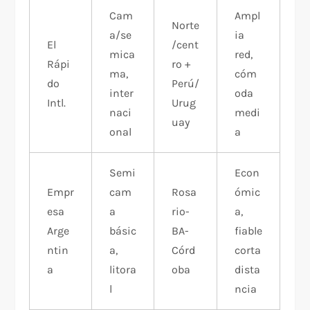
Cam
Ampl
Norte
a/se
ia
El
/cent
mica
red,
Rápi
ro +
ma,
cóm
do
Perú/
inter
oda
Intl.
Urug
naci
medi
uay
onal
a​
Semi
Econ
Empr
cam
Rosa
ómic
esa
a
rio-
a,
Arge
básic
BA-
fiable
ntin
a,
Córd
corta
a
litora
oba
dista
l
ncia​