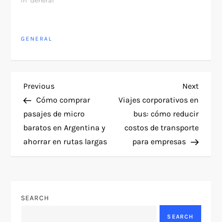
In "General"
GENERAL
P
Previous
Next
Previous
Next
Post
Post
Cómo comprar
Viajes corporativos en
o
pasajes de micro
bus: cómo reducir
baratos en Argentina y
costos de transporte
s
ahorrar en rutas largas
para empresas
t
n
SEARCH
a
SEARCH