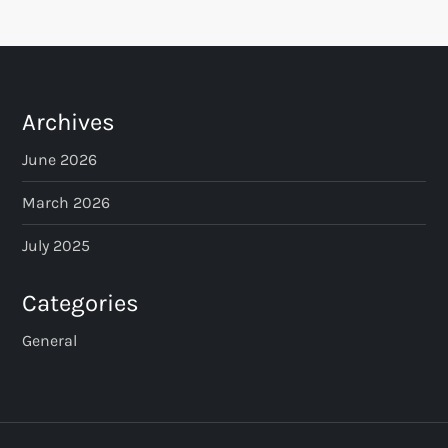
s
t
s
Archives
p
June 2026
a
March 2026
July 2025
g
i
Categories
n
General
a
t