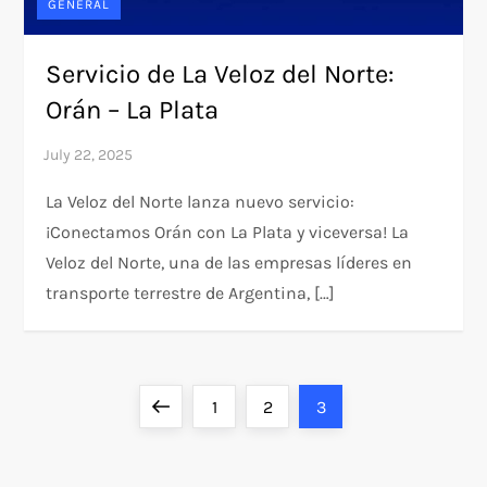
GENERAL
Servicio de La Veloz del Norte:
Orán – La Plata
La Veloz del Norte lanza nuevo servicio:
¡Conectamos Orán con La Plata y viceversa! La
Veloz del Norte, una de las empresas líderes en
transporte terrestre de Argentina, […]
P
Previous
Page
Page
Page
1
2
3
o
page